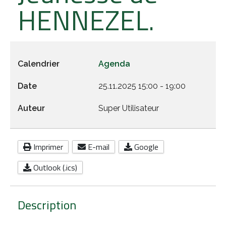
HENNEZEL.
Darney-la-Vôge : une Forêt
Nos Ecoles
Louer une salle municipale
d'Exception
Cimetière communal
La Borne du Serment de Koufra
Calendrier
Agenda
Les arrêtés
Date
25.11.2025
15:00
-
19:00
Auteur
Super Utilisateur
Imprimer
E-mail
Google
Outlook (.ics)
Description