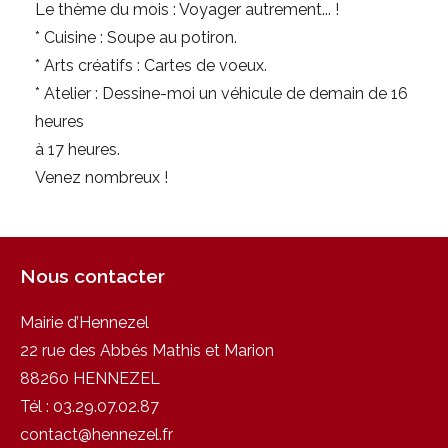
Le thème du mois : Voyager autrement... !
* Cuisine : Soupe au potiron.
* Arts créatifs : Cartes de voeux.
* Atelier : Dessine-moi un véhicule de demain de 16
heures
à 17 heures.
Venez nombreux !
Nous contacter
Mairie d’Hennezel
22 rue des Abbés Mathis et Marion
88260 HENNEZEL
Tél :
03.29.07.02.87
contact@hennezel.fr