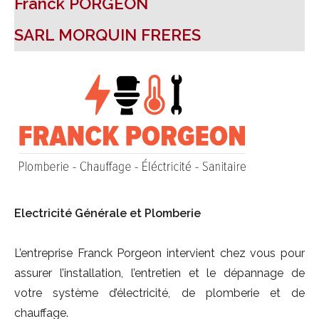
Franck PORGEON
Darney-la-Vôge : une Forêt
Nos Ecoles
Louer une salle municipale
d'Exception
SARL MORQUIN FRERES
Cimetière communal
La Borne du Serment de Koufra
Les arrêtés
Electricité Générale et Plomberie
L’entreprise Franck Porgeon intervient chez vous pour
assurer l’installation, l’entretien et le dépannage de
votre système d’électricité, de plomberie et de
chauffage.