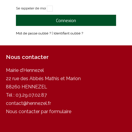
Darney-la-Vôge : une Forêt
Nos Ecoles
Se rappeler de moi
Louer une salle municipale
d'Exception
Connexion
Cimetière communal
La Borne du Serment de Koufra
Mot de passe oublié ?
|
Identifiant oublié ?
Les arrêtés
Nous contacter
Mairie d’Hennezel
22 rue des Abbés Mathis et Marion
88260 HENNEZEL
Tél :
03.29.07.02.87
contact@hennezel.fr
Nous contacter par formulaire