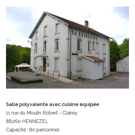
Darney-la-Vôge : une Forêt
Nos Ecoles
Louer une salle municipale
d'Exception
Cimetière communal
La Borne du Serment de Koufra
Les arrêtés
Salle polyvalente avec cuisine équipée
11 rue du Moulin Robert - Clairey
88260 HENNEZEL
Capacité : 80 personnes