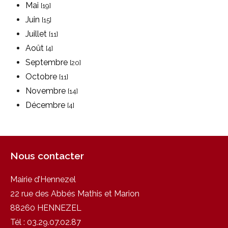
Mai
[19]
Juin
[15]
Juillet
[11]
Août
[4]
Septembre
[20]
Octobre
[11]
Novembre
[14]
Décembre
[4]
Nous contacter
Mairie d’Hennezel
22 rue des Abbés Mathis et Marion
88260 HENNEZEL
Tél :
03.29.07.02.87