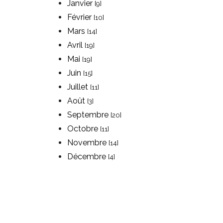
Janvier
[9]
Février
[10]
Mars
[14]
Avril
[19]
Mai
[19]
Juin
[15]
Juillet
[11]
Août
[3]
Septembre
[20]
Octobre
[11]
Novembre
[14]
Décembre
[4]