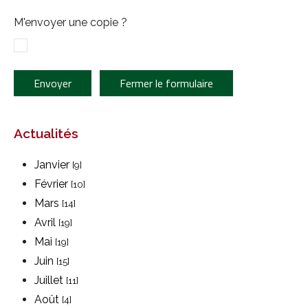
M'envoyer une copie ?
Envoyer
Fermer le formulaire
Actualités
Janvier
[9]
Février
[10]
Mars
[14]
Avril
[19]
Mai
[19]
Juin
[15]
Juillet
[11]
Août
[4]