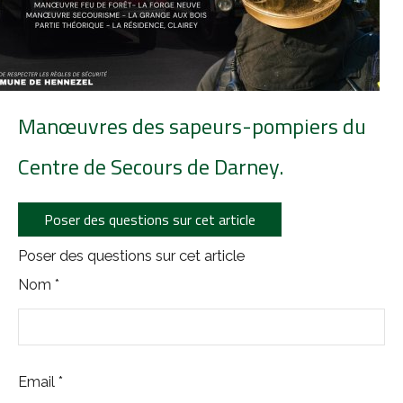
Darney-la-Vôge : une Forêt
Nos Ecoles
Louer une salle municipale
d'Exception
Cimetière communal
La Borne du Serment de Koufra
Manœuvres des sapeurs-pompiers du
Les arrêtés
Centre de Secours de Darney.
Poser des questions sur cet article
Poser des questions sur cet article
Nom
*
Email
*